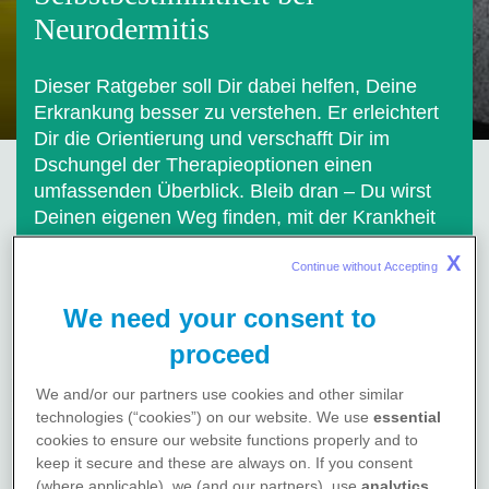
Neurodermitis
Dieser Ratgeber soll Dir dabei helfen, Deine
Erkrankung besser zu verstehen. Er erleichtert
Dir die Orientierung und verschafft Dir im
Dschungel der Therapieoptionen einen
umfassenden Überblick. Bleib dran – Du wirst
Deinen eigenen Weg finden, mit der Krankheit
umzugehen!
X
Continue without Accepting 
We need your consent to
proceed
ES GIBT NICHT DEN EINEN
We and/or our partners use cookies and other similar
technologies (“cookies”) on our website. We use
essential
RICHTIGEN WEG
cookies to ensure our website functions properly and to
keep it secure and these are always on. If you consent
(where applicable), we (and our partners), use
analytics