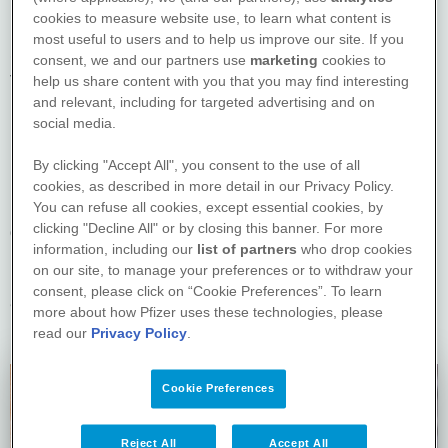
Die Symptome von Neurodermitis können sich sehr
cookies to measure website use, to learn what content is
unterschiedlich äußern. So individuell wie die
most useful to users and to help us improve our site. If you
Symptome sind auch die möglichen Auslöser und die
consent, we and our partners use
marketing
cookies to
Therapiemöglichkeiten.
help us share content with you that you may find interesting
and relevant, including for targeted advertising and on
Die nachfolgenden Seiten unterstützen Dich mit
social media.
praktischen Tipps in Deinem Krankheitsalltag. So
By clicking "Accept All", you consent to the use of all
könnten mögliche Auslöser identifiziert und Schübe
cookies, as described in more detail in our Privacy Policy.
unter Umständen vermieden werden. Damit gehst Du
You can refuse all cookies, except essential cookies, by
clicking "Decline All" or by closing this banner. For more
gut vorbereitet in das nächste Arztgespräch.
information, including our
list of partners
who drop cookies
on our site, to manage your preferences or to withdraw your
Lass Dich vom Wegweiser Neurodermitis begleiten –
consent, please click on “Cookie Preferences”. To learn
auf dem Weg zur gezielten Behandlung!
more about how Pfizer uses these technologies, please
read our
Privacy Policy
.
Cookie Preferences
Reject All
Accept All