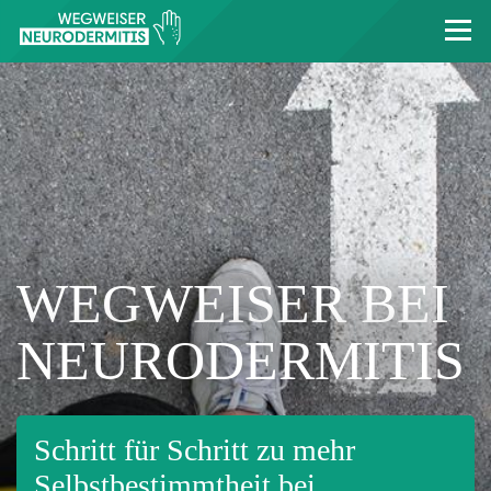
Skip
to
main
content
WEGWEISER BEI
NEURODERMITIS
Schritt für Schritt zu mehr
Selbstbestimmtheit bei